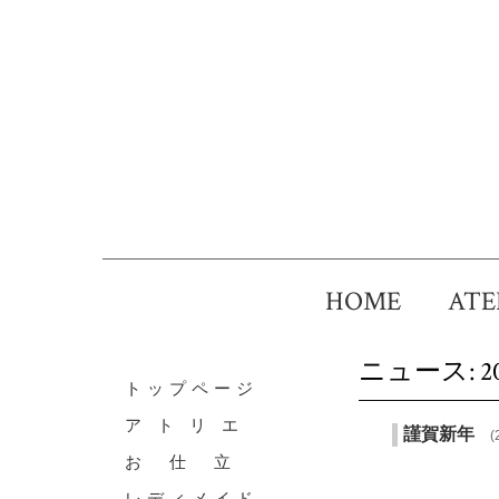
HOME
AT
ニュース: 2
トップページ
ア ト リ エ
謹賀新年
(
お 仕 立